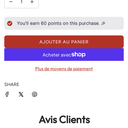
You'll earn
60
points on this purchase. 🎉
AJOUTER AU PANIER
C
H
A
R
Plus de moyens de paiement
G
E
SHARE
M
E
N
T
Avis Clients
.
.