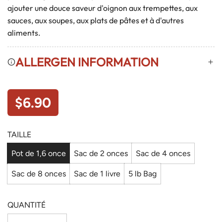
ajouter une douce saveur d'oignon aux trempettes, aux
sauces, aux soupes, aux plats de pâtes et à d'autres
aliments.
ALLERGEN INFORMATION
Prix régulier
$6.90
TAILLE
Pot de 1,6 once
Sac de 2 onces
Sac de 4 onces
Sac de 8 onces
Sac de 1 livre
5 lb Bag
QUANTITÉ