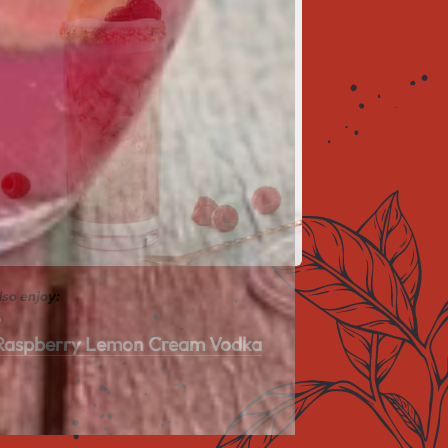
lso enjoy:
6
 Raspberry Lemon Cream Vodka