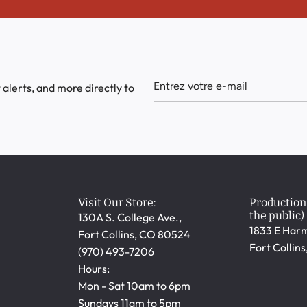
 alerts, and more directly to
Visit Our Store:
Production 
the public)
130A S. College Ave.,
1833 E Harm
Fort Collins, CO 80524
Fort Collin
(970) 493-7206
Hours:
Mon - Sat 10am to 6pm
Sundays 11am to 5pm