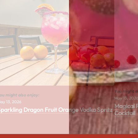
You might a
ou might also enjoy:
May 13, 202
ay 13, 2026
Magical
Sparkling Dragon Fruit Orange Vodka Spritz
Cocktail