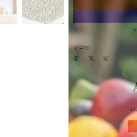
P
SHARE
Soy