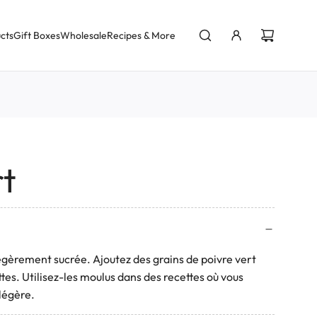
cts
Gift Boxes
Wholesale
Recipes & More
rt
légèrement sucrée. Ajoutez des grains de poivre vert
tes. Utilisez-les moulus dans des recettes où vous
 légère.