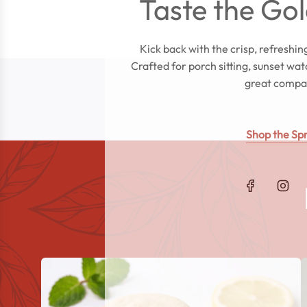
Taste the Go
Kick back with the crisp, refreshin
Crafted for porch sitting, sunset wa
great compa
Shop the Spr