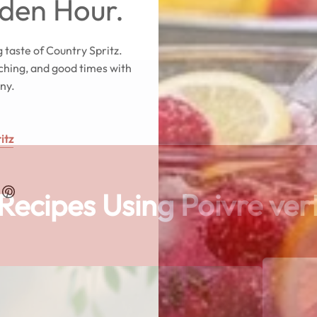
lden Hour.
g taste of Country Spritz.
tching, and good times with
ny.
itz
Recipes Using Poivre ver